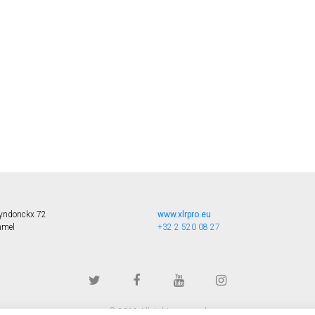
uyndonckx 72
www.xlrpro.eu
mel
+32 2 520 08 27
© 2019 All rights reserved