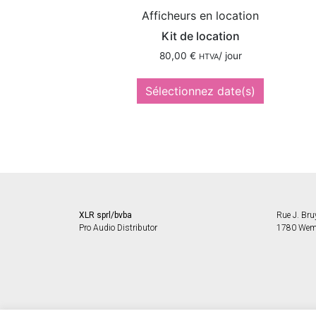
Afficheurs en location
Kit de location
80,00
€
/ jour
HTVA
Sélectionnez date(s)
XLR sprl/bvba
Rue J. Br
Pro Audio Distributor
1780 Wem