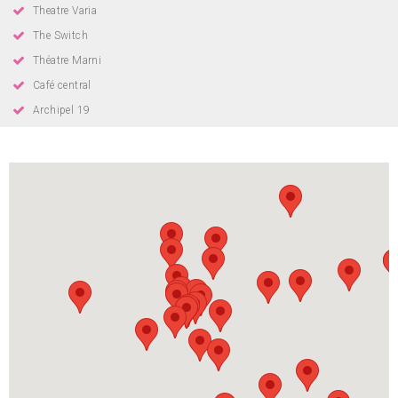
Theatre Varia
The Switch
Théatre Marni
Café central
Archipel 19